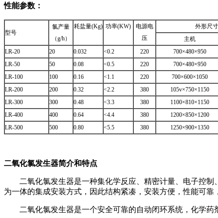
性能参数：
耗盐量(Kg)
功率(KW)
电源电
外形尺寸(
氯产量
型号
压
（g/h）
主机
LR-20
20
0.032
<0.2
220
700×480×950
LR-50
50
0.08
<0.5
220
700×480×950
LR-100
100
0.16
<1.1
220
700×600×1050
LR-200
200
0.32
<2.2
380
105v×750×1150
LR-300
300
0.48
<3.3
380
1100×810×1150
LR-400
400
0.64
<4.4
380
1200×850×1200
LR-500
500
0.80
<5.5
380
1250×900×1350
二氧化氯发生器简介和特点
二氧化氯发生器是一种集化学反应、精密计量、电子控制、
为一体的集成安装方式，因此结构紧凑，安装方便，性能可靠
二氧化氯发生器是一个安全可靠的自动闭环系统，化学药剂